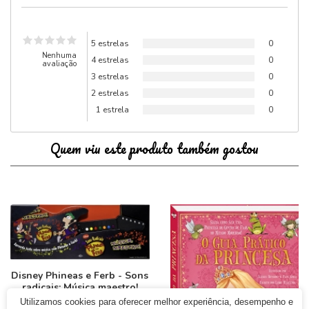
5 estrelas
0
Nenhuma
4 estrelas
0
avaliação
3 estrelas
0
2 estrelas
0
1 estrela
0
Quem viu este produto também gostou
Disney Phineas e Ferb - Sons
radicais: Música maestro!
Utilizamos cookies para oferecer melhor experiência, desempenho e