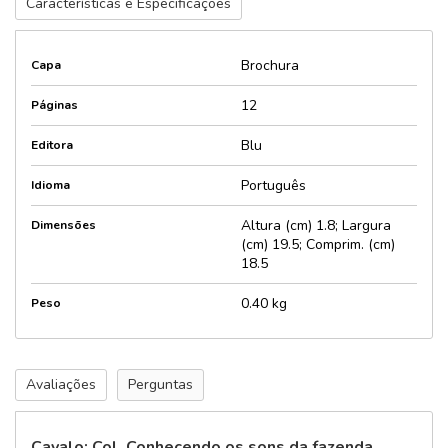
Características e Especificações
Brochura
Capa
12
Páginas
Blu
Editora
Português
Idioma
Altura (cm) 1.8; Largura
Dimensões
(cm) 19.5; Comprim. (cm)
18.5
0.40 kg
Peso
Avaliações
Perguntas
Cavalo: Col. Conhecendo os sons da fazenda