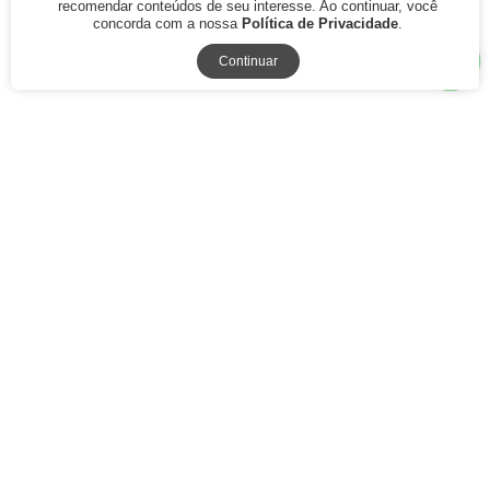
R$ 59,90
recomendar conteúdos de seu interesse. Ao continuar, você
concorda com a nossa
Política de Privacidade
.
Continuar
O guia prático da princesa
R$ 89,00