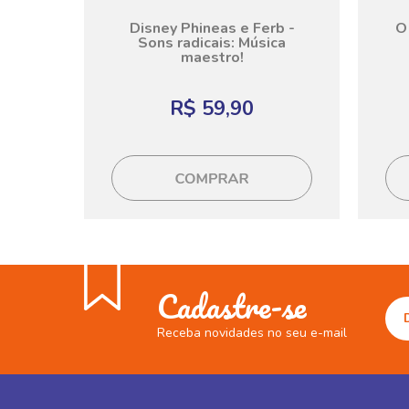
Disney Phineas e Ferb -
O 
Sons radicais: Música
maestro!
R$ 59,90
Cadastre-se
Receba novidades no seu e-mail