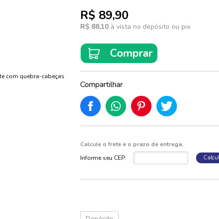
Starter Packs
rama
ferência e
phic
R$ 89,90
c Novels
otivação e Fé
pense
R$ 88,10
à vista no depósito ou pix
asia
 Squeaky
manas
rações e Preces
 Falcon
tério
antis
G
Comprar
rama
ulas
pense
as
Compartilhar
no
er
e Culinária
ague
tempos e
Calcule o frete e o prazo de entrega.
 Dedoches
Informe seu CEP:
Calcu
licas
o
s e Solapas
inanças
res e
clore
Depósito