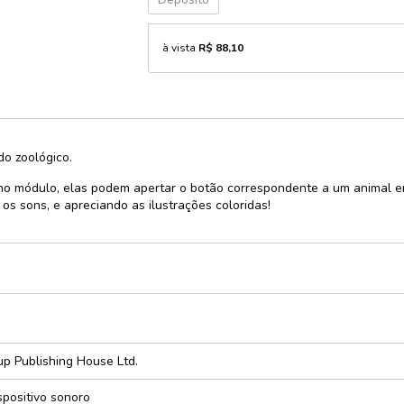
e
à vista
R$ 88,10
cursos
rativo
do zoológico.
ças e
 módulo, elas podem apertar o botão correspondente a um animal em 
os sons, e apreciando as ilustrações coloridas!
xturas
dáticos
zes
p Publishing House Ltd.
spositivo sonoro