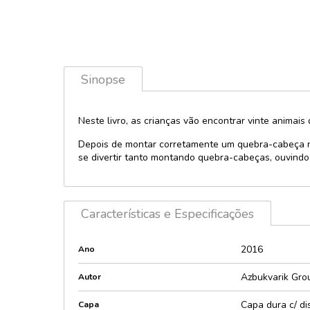
Licenciados 
Política
Personagens
Provas e con
Lúdico e inte
Psicologia
Maletas
Sinopse
Religião
Music player
Saúde
Pop-Up e 3D
Sexologia
Neste livro, as crianças vão encontrar vinte animais 
Quebra-cabe
Encaixes
Teologia
Depois de montar corretamente um quebra-cabeça no
se divertir tanto montando quebra-cabeças, ouvindo 
Relevos e Te
Técnicos e di
Sonoros e lu
Características e Especificações
2016
Ano
Azbukvarik Grou
Autor
Capa dura c/ di
Capa