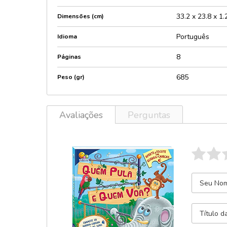
33.2 x 23.8 x 1.
Dimensões (cm)
Português
Idioma
8
Páginas
685
Peso (gr)
Avaliações
Perguntas