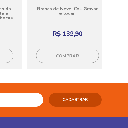
ns da
Branca de Neve: Col. Gravar
te e
e tocar!
abeças
R$ 139,90