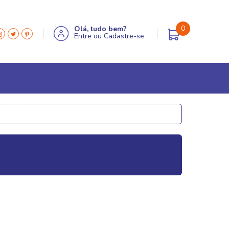
0
Olá, tudo bem?
Entre
ou
Cadastre-se
MÓVEIS & DECOR
Aparadores
Caixas decorativas
Estátuas e esculturas
Globos e lupas
Miniaturas em metal
Porta retrato