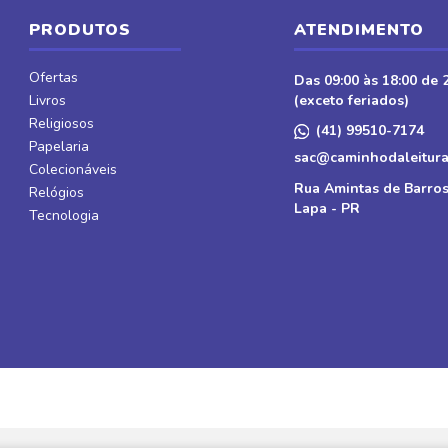
e
PRODUTOS
ATENDIMENTO
cursos
rativo
Ofertas
Das 09:00 às 18:00 de 2
Livros
(exceto feriados)
Religiosos
(41) 99510-7174
Papelaria
sac@caminhodaleitura
Colecionáveis
ças e
Rua Amintas de Barros
Relógios
Lapa - PR
Tecnologia
xturas
dáticos
zes