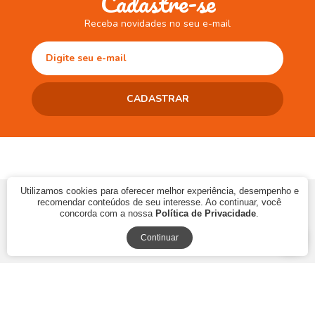
Cadastre-se
Receba novidades no seu e-mail
Utilizamos cookies para oferecer melhor experiência, desempenho e
© 2017 CAMINHO DA LEITURA LTDA | CNPJ: 10.868.273/0001-06 | Ins.
recomendar conteúdos de seu interesse. Ao continuar, você
Estadual: 90483286-33
concorda com a nossa
Política de Privacidade
.
Continuar