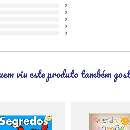
0
0
0
0
0
em viu este produto também gos