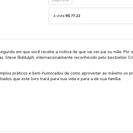
e
à vista
R$ 77,22
cursos
rativo
undo em que você recebe a notícia de que vai ser pai ou mãe. Por outr
ças e
s. Steve Biddulph, internacionalmente reconhecido pelo bestseller C
xturas
dáticos
emplos práticos e bem-humorados de como aproveitar ao máximo os pr
zes
ados que este livro trará para sua vida e para a de sua família.