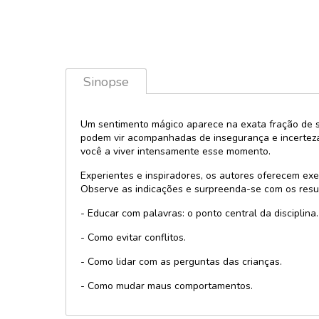
Licenciados 
Política
Personagens
Provas e con
Lúdico e inte
Psicologia
Maletas
Sinopse
Religião
Music player
Saúde
Pop-Up e 3D
Sexologia
Um sentimento mágico aparece na exata fração de seg
Quebra-cabe
podem vir acompanhadas de insegurança e incerteza
Encaixes
Teologia
você a viver intensamente esse momento.
Relevos e Te
Técnicos e di
Experientes e inspiradores, os autores oferecem ex
Sonoros e lu
Observe as indicações e surpreenda-se com os result
- Educar com palavras: o ponto central da disciplina.
- Como evitar conflitos.
- Como lidar com as perguntas das crianças.
- Como mudar maus comportamentos.