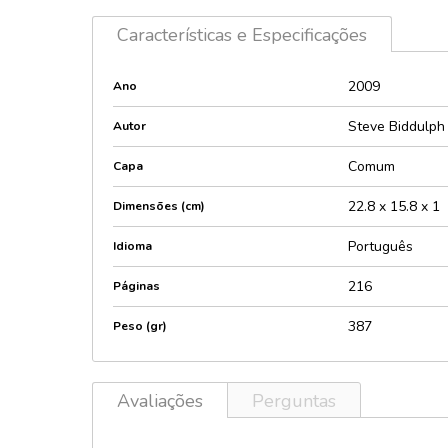
Características e Especificações
2009
Ano
Steve Biddulph
Autor
Comum
Capa
22.8 x 15.8 x 1
Dimensões (cm)
Português
Idioma
216
Páginas
387
Peso (gr)
Avaliações
Perguntas