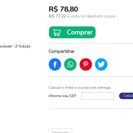
Starter Packs
rama
ferência e
phic
R$ 78,80
c Novels
otivação e Fé
pense
R$ 77,22
à vista no depósito ou pix
asia
 Squeaky
manas
rações e Preces
 Falcon
tério
antis
G
Comprar
rama
ulas
pense
as
Compartilhar
no
er
e Culinária
ague
tempos e
Calcule o frete e o prazo de entrega.
 Dedoches
Informe seu CEP:
Calcu
licas
o
s e Solapas
inanças
res e
clore
Depósito