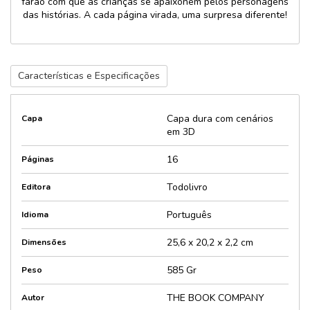
farão com que as crianças se apaixonem pelos personagens
das histórias. A cada página virada, uma surpresa diferente!
Características e Especificações
Capa dura com cenários
Capa
em 3D
16
Páginas
Todolivro
Editora
Português
Idioma
25,6 x 20,2 x 2,2 cm
Dimensões
585 Gr
Peso
THE BOOK COMPANY
Autor