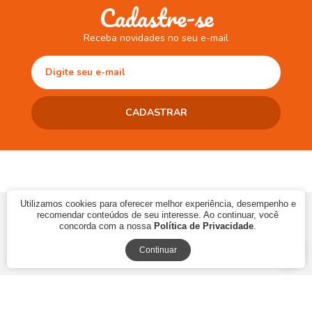
Cadastre-se
Receba novidades no seu e-mail
Utilizamos cookies para oferecer melhor experiência, desempenho e
© 2017 CAMINHO DA LEITURA LTDA | CNPJ: 10.868.273/0001-06 | Ins.
recomendar conteúdos de seu interesse. Ao continuar, você
Estadual: 90483286-33
concorda com a nossa
Política de Privacidade
.
Continuar