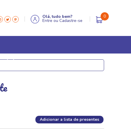
0
Olá, tudo bem?
Entre
ou
Cadastre-se
MÓVEIS & DECOR
Aparadores
te
Caixas decorativas
Estátuas e esculturas
Globos e lupas
Miniaturas em metal
Adicionar a lista de presentes
Porta retrato