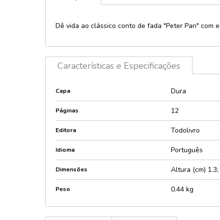
Licenciados 
Política
Personagens
Dê vida ao clássico conto de fada "Peter Pan" com es
Provas e con
Lúdico e inte
Psicologia
Maletas
Religião
Music player
Características e Especificações
Saúde
Pop-Up e 3D
Sexologia
Dura
Capa
Quebra-cabe
Encaixes
Teologia
12
Páginas
Relevos e Te
Técnicos e di
Sonoros e lu
Todolivro
Editora
Português
Idioma
Altura (cm) 1.3
Dimensões
0.44 kg
Peso