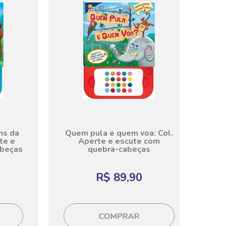
ns da
Quem pula e quem voa: Col.
te e
Aperte e escute com
abeças
quebra-cabeças
R$ 89,90