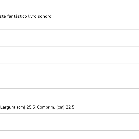
e
te fantástico livro sonoro!
cursos
rativo
ças e
xturas
dáticos
zes
; Largura (cm) 25.5; Comprim. (cm) 22.5