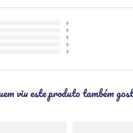
0
0
0
0
0
em viu este produto também gos