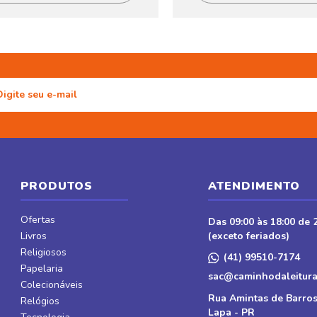
PRODUTOS
ATENDIMENTO
Ofertas
Das 09:00 às 18:00 de 2
Livros
(exceto feriados)
Religiosos
(41) 99510-7174
Papelaria
sac@caminhodaleitura
Colecionáveis
Rua Amintas de Barros
Relógios
Lapa - PR