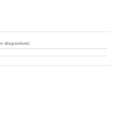
Quadros e imãs
r disponível: