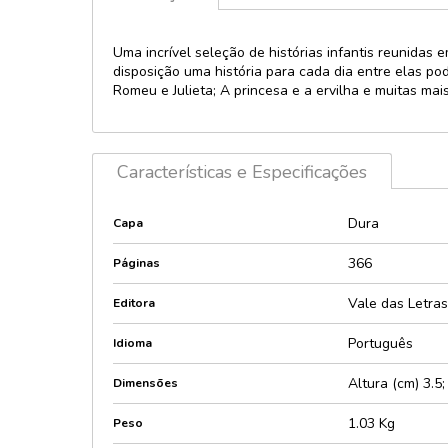
Licenciados 
Política
Personagens
Uma incrível seleção de histórias infantis reunidas 
Provas e con
disposição uma história para cada dia entre elas pod
Lúdico e inte
Psicologia
Romeu e Julieta; A princesa e a ervilha e muitas ma
Maletas
Religião
Music player
Saúde
Pop-Up e 3D
Características e Especificações
Sexologia
Quebra-cabe
Encaixes
Teologia
Dura
Capa
Relevos e Te
Técnicos e di
Sonoros e lu
366
Páginas
Vale das Letras
Editora
Português
Idioma
Altura (cm) 3.5
Dimensões
1.03 Kg
Peso