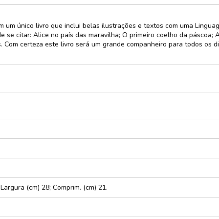
e
em um único livro que inclui belas ilustrações e textos com uma Lingu
cursos
e se citar: Alice no país das maravilha; O primeiro coelho da páscoa;
rativo
is. Com certeza este livro será um grande companheiro para todos os d
ças e
xturas
dáticos
zes
; Largura (cm) 28; Comprim. (cm) 21.