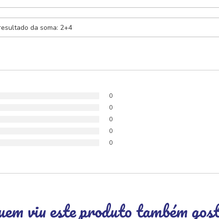
0
0
0
0
0
em viu este produto também gos