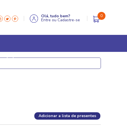
0
Olá, tudo bem?
Entre
ou
Cadastre-se
MÓVEIS & DECOR
Aparadores
Caixas decorativas
Estátuas e esculturas
Globos e lupas
Miniaturas em metal
Adicionar a lista de presentes
Porta retrato