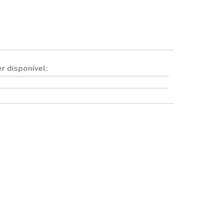
Quadros e imãs
r disponível: