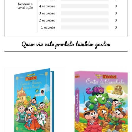
Nenhuma
4 estrelas
0
avaliação
3 estrelas
0
2 estrelas
0
1 estrela
0
Quem viu este produto também gostou