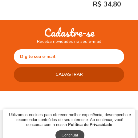
R$ 34,80
Cadastre-se
Receba novidades no seu e-mail
Utilizamos cookies para oferecer melhor experiência, desempenho e
© 2017 CAMINHO DA LEITURA LTDA | CNPJ: 10.868.273/0001-06 | Ins.
recomendar conteúdos de seu interesse. Ao continuar, você
Estadual: 90483286-33
concorda com a nossa
Política de Privacidade
.
Continuar