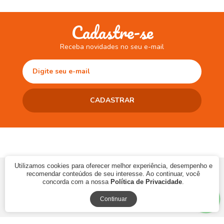
Cadastre-se
Receba novidades no seu e-mail
Utilizamos cookies para oferecer melhor experiência, desempenho e
© 2017 CAMINHO DA LEITURA LTDA | CNPJ: 10.868.273/0001-06 | Ins.
recomendar conteúdos de seu interesse. Ao continuar, você
Estadual: 90483286-33
concorda com a nossa
Política de Privacidade
.
Continuar