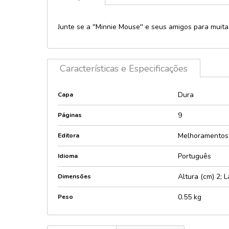
Licenciados 
Política
Personagens
Junte se a ''Minnie Mouse'' e seus amigos para mui
Provas e con
Lúdico e inte
Psicologia
Maletas
Religião
Music player
Características e Especificações
Saúde
Pop-Up e 3D
Sexologia
Dura
Capa
Quebra-cabe
Encaixes
Teologia
9
Páginas
Relevos e Te
Técnicos e di
Sonoros e lu
Melhoramentos
Editora
Português
Idioma
Altura (cm) 2; 
Dimensões
0.55 kg
Peso