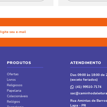
PRODUTOS
ATENDIMENTO
Ofertas
Das 09:00 às 18:00 de 2
Livros
(exceto feriados)
Religiosos
(41) 99510-7174
Papelaria
sac@caminhodaleitura
Colecionáveis
Rua Amintas de Barros
Relógios
Lapa - PR