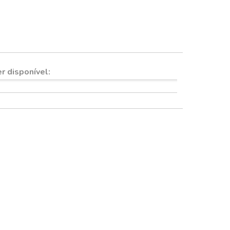
Quadros e imãs
r disponível: