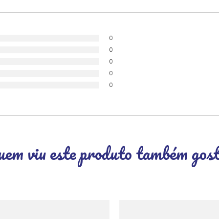
0
0
0
0
0
em viu este produto também gos