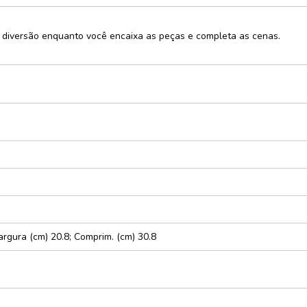
e
ta diversão enquanto você encaixa as peças e completa as cenas.
cursos
rativo
ças e
xturas
dáticos
zes
Largura (cm) 20.8; Comprim. (cm) 30.8