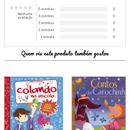
5 estrelas
0
Nenhuma
4 estrelas
0
avaliação
3 estrelas
0
2 estrelas
0
1 estrela
0
Quem viu este produto também gostou