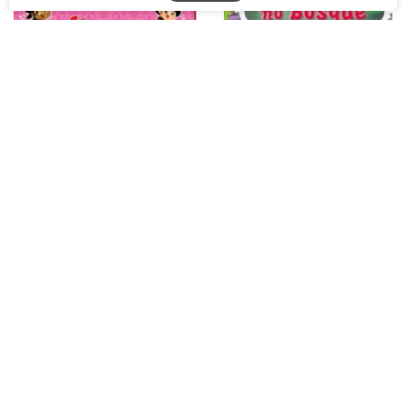
Vamos Dancar!: Col. Meu
Festa no bosque: Livro e
primeiro quebra-cabeça
puzzle
R$ 29,90
R$ 29,90
O Soldadinho de Chumbo: