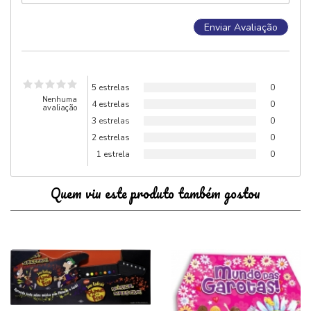
5 estrelas
0
Nenhuma
4 estrelas
0
avaliação
3 estrelas
0
2 estrelas
0
1 estrela
0
Quem viu este produto também gostou