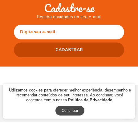
Cadastre-se
Receba novidades no seu e-mail
Utilizamos cookies para oferecer melhor experiência, desempenho e
© 2017 CAMINHO DA LEITURA LTDA | CNPJ: 10.868.273/0001-06 | Ins.
recomendar conteúdos de seu interesse. Ao continuar, você
Estadual: 90483286-33
concorda com a nossa
Política de Privacidade
.
Continuar