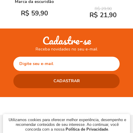
Marca da escuridão
R$ 29,90
R$ 59,90
R$ 21,90
Cadastre-se
Receba novidades no seu e-mail
Utilizamos cookies para oferecer melhor experiência, desempenho e
© 2017 CAMINHO DA LEITURA LTDA | CNPJ: 10.868.273/0001-06 | Ins.
recomendar conteúdos de seu interesse. Ao continuar, você
Estadual: 90483286-33
concorda com a nossa
Política de Privacidade
.