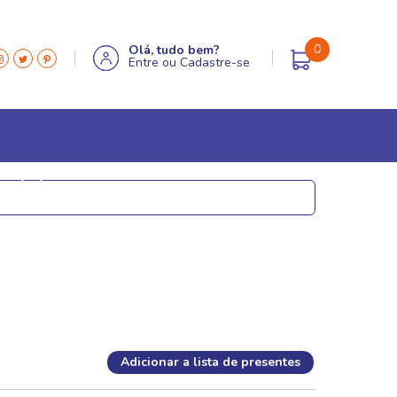
0
Olá, tudo bem?
Entre
ou
Cadastre-se
MÓVEIS & DECOR
Aparadores
Caixas decorativas
Estátuas e esculturas
Globos e lupas
Miniaturas em metal
Adicionar a lista de presentes
Porta retrato