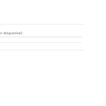
Quadros e imãs
r disponível: