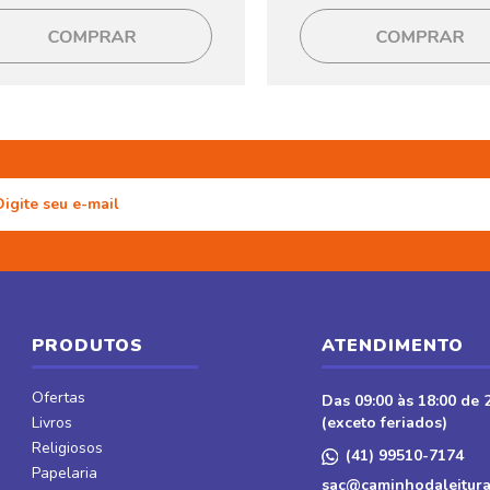
PRODUTOS
ATENDIMENTO
Ofertas
Das 09:00 às 18:00 de 2
Livros
(exceto feriados)
Religiosos
(41) 99510-7174
Papelaria
sac@caminhodaleitura