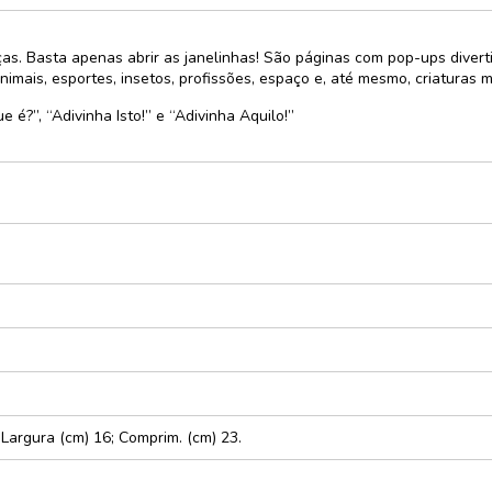
e
as. Basta apenas abrir as janelinhas! São páginas com pop-ups divert
cursos
mais, esportes, insetos, profissões, espaço e, até mesmo, criaturas 
rativo
e é?”, “Adivinha Isto!” e “Adivinha Aquilo!”
ças e
xturas
dáticos
zes
; Largura (cm) 16; Comprim. (cm) 23.