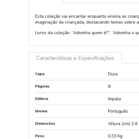
Licenciados 
Política
Personagens
Esta coleção vai encantar enquanto ensina as crianç
Provas e con
imaginação da criançada, destacando temas sobre ani
Lúdico e inte
Psicologia
Maletas
Livros da coleção: “Adivinha quem é?”, “Adivinha o qu
Religião
Music player
Saúde
Pop-Up e 3D
Sexologia
Características e Especificações
Quebra-cabe
Encaixes
Teologia
Relevos e Te
Técnicos e di
Dura
Capa
Sonoros e lu
8
Páginas
Impala
Editora
Português
Idioma
Altura (cm) 2.4
Dimensões
0.33 Kg
Peso