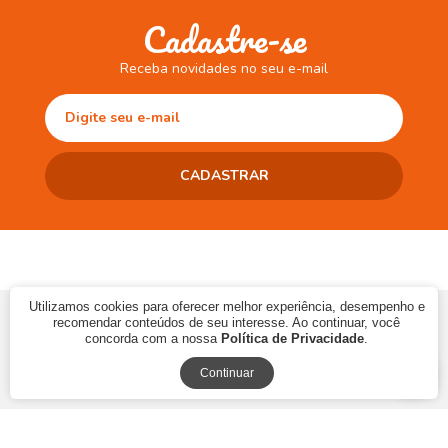
Cadastre-se
Receba novidades no seu e-mail
Utilizamos cookies para oferecer melhor experiência, desempenho e
© 2017 CAMINHO DA LEITURA LTDA | CNPJ: 10.868.273/0001-06 | Ins.
recomendar conteúdos de seu interesse. Ao continuar, você
Estadual: 90483286-33
concorda com a nossa
Política de Privacidade
.
Continuar