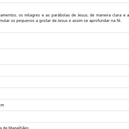
e
namentos, os milagres e as parábolas de Jesus, de maneira clara e 
cursos
timular os pequenos a gostar de Jesus e assim se aprofundar na fé.
rativo
ças e
xturas
dáticos
zes
 cm
ta de Magalhães