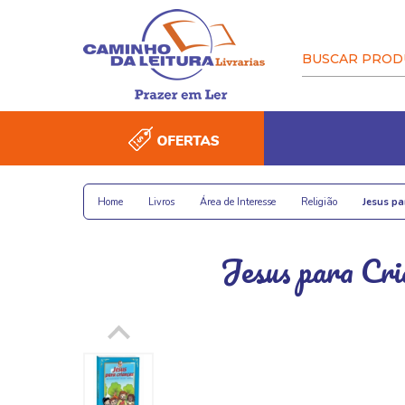
LIVROS
RELIGIOSOS
PAPELARIA
COLECION
Home
>
Livros
>
Área de Interesse
>
Religião
>
Jesus pa
Abas
Agendas
Infantil
Artigos religiosos
A lenda do Batman
Dicionários
Envelopes 
Pôs
F
Jesus para Cria
figurinhas
Adesivos e Gl
Animações
Ca
Artesanato
Infantojuvenil
Bíblias
Álbuns
Embalagens
M
Espada Sel
Animais e na
Biografia
Artes
E
Bi
Conan
Atlas
Área de Interesse
Espiritualidade
Blisters e kits de
Escolar
figurinhas
Aquarelas
Contos e Crô
Astronomia e
Ação e Avent
Pa
C
Ferreomod
Álbuns e figurinhas
Literatura Nacional
Sazonais
Escritório
Capacetes Star Wars
Atividades e 
Educação
Autoajuda
Contos, Crôn
Ação e Avent
D
Heróis mai
Baralhos e cartas
Literatura Estrangeira
Globos terrestres
Poesia
poderosos 
Carros inesquecíveis
Álbuns
Ficção e fant
Álbuns de re
Crítica, Teori
Es
Cartões
Mapas
Policial
Literários
Locomotiva
Construa seu R2-D2
Bebês
História
Biografia
M