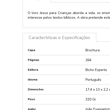
Licenciados 
Política
Personagens
O livro Jesus para Crianças aborda a vida, os ensi
Provas e con
interesse pelos textos bíblicos. A obra pretende es
Lúdico e inte
Psicologia
Maletas
Religião
Music player
Saúde
Características e Especificações
Pop-Up e 3D
Sexologia
Quebra-cabe
Encaixes
Teologia
Brochura
Capa
Relevos e Te
Técnicos e di
264
Páginas
Sonoros e lu
Bicho Esperto
Editora
Português
Idioma
17,4 x 13 x 2,2
Dimensões
320 Gr
Peso
João Evangelis
Autor