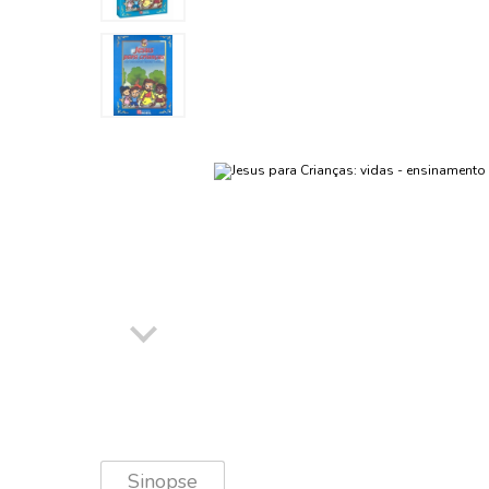
Chaveiros e cordões
Miniaturas e hobby
Romance e D
Educação, Re
Marvel Gra
Contos de Magic
Didáticos
Brinquedos
HQs e Graphi
Biologia
M
Novels
Terror e Sus
Ficção e fant
Chocalhos e
Humor
Ciências hu
O
Millennium
Policial e mis
Clássicos inf
Mangás e RP
Cristianismo
Romance e D
Contos e Fáb
Romance
Esoterismo
Terror e Sus
Cores e Form
Espírita
Corpo huma
Esporte e Laz
Culinária
Filosofia
Diários
Gastronomia 
Dinossauros
História
Escreva e ap
Jogos, Passa
Recreação
Fantoches e
LGBTQIA+
Histórias bíb
Moda e Estil
Kits especiai
Negócios e F
Leitura, Valo
Inclusão
Nutrição
Sinopse
Lendas e Fol
Pais e Filhos