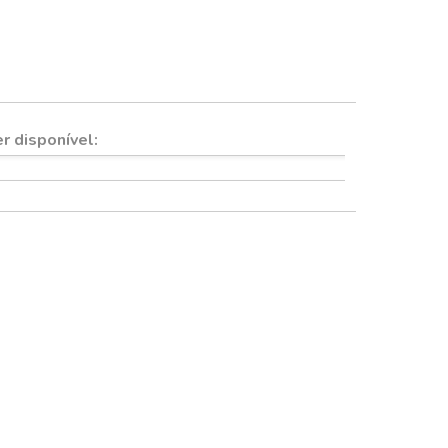
Quadros e imãs
r disponível: