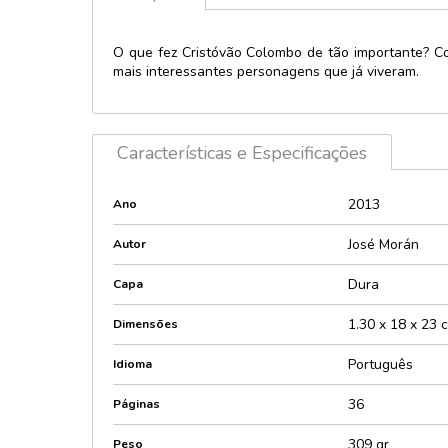
Licenciados 
Política
Personagens
O que fez Cristóvão Colombo de tão importante? Com
Provas e con
mais interessantes personagens que já viveram.
Lúdico e inte
Psicologia
Maletas
Religião
Music player
Saúde
Características e Especificações
Pop-Up e 3D
Sexologia
Quebra-cabe
Encaixes
Teologia
2013
Ano
Relevos e Te
Técnicos e di
José Morán
Autor
Sonoros e lu
Dura
Capa
1.30 x 18 x 23 
Dimensões
Português
Idioma
36
Páginas
309 gr
Peso