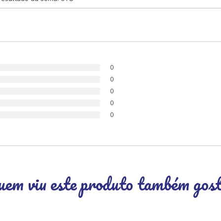
0
0
0
0
0
em viu este produto também gos