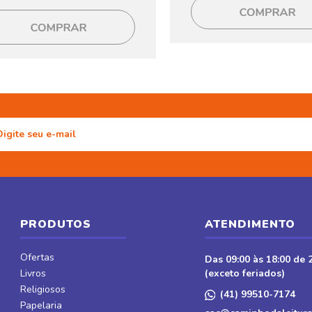
PRODUTOS
ATENDIMENTO
Ofertas
Das 09:00 às 18:00 de 2
Livros
(exceto feriados)
Religiosos
(41) 99510-7174
Papelaria