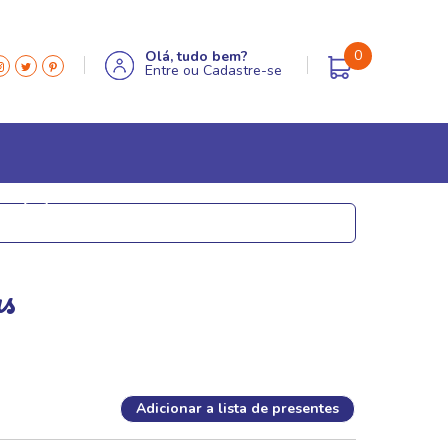
0
Olá, tudo bem?
Entre
ou
Cadastre-se
MÓVEIS & DECOR
Aparadores
as
Caixas decorativas
Estátuas e esculturas
Globos e lupas
Miniaturas em metal
Adicionar a lista de presentes
Porta retrato