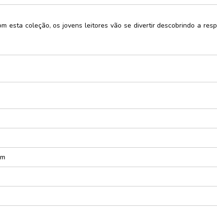
e
 esta coleção, os jovens leitores vão se divertir descobrindo a re
cursos
rativo
ças e
xturas
dáticos
zes
cm