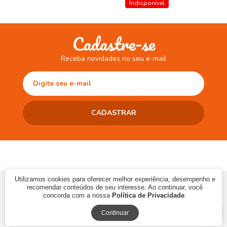
Indisponível
Cadastre-se
Receba novidades no seu e-mail
Utilizamos cookies para oferecer melhor experiência, desempenho e
© 2017 CAMINHO DA LEITURA LTDA | CNPJ: 10.868.273/0001-06 | Ins.
recomendar conteúdos de seu interesse. Ao continuar, você
Estadual: 90483286-33
concorda com a nossa
Política de Privacidade
.
Continuar