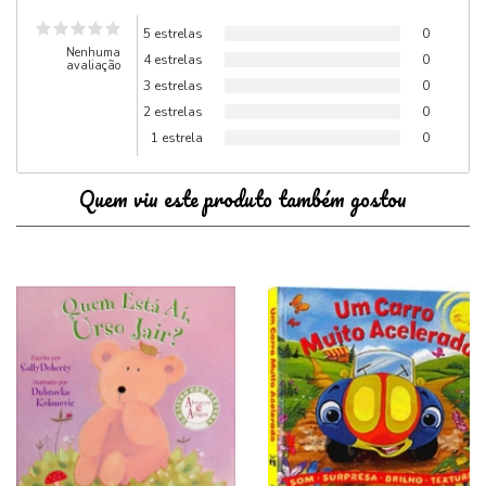
5 estrelas
0
Nenhuma
4 estrelas
0
avaliação
3 estrelas
0
2 estrelas
0
1 estrela
0
Quem viu este produto também gostou