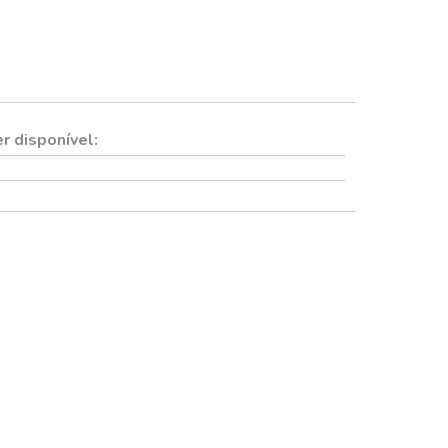
Quadros e imãs
r disponível: