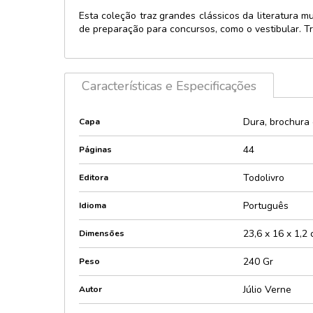
Esta coleção traz grandes clássicos da literatura 
de preparação para concursos, como o vestibular. Tr
Características e Especificações
Dura, brochura
Capa
44
Páginas
Todolivro
Editora
Português
Idioma
23,6 x 16 x 1,2
Dimensões
240 Gr
Peso
Júlio Verne
Autor