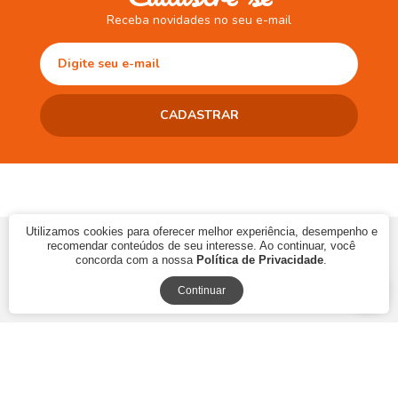
Receba novidades no seu e-mail
Utilizamos cookies para oferecer melhor experiência, desempenho e
© 2017 CAMINHO DA LEITURA LTDA | CNPJ: 10.868.273/0001-06 | Ins.
recomendar conteúdos de seu interesse. Ao continuar, você
Estadual: 90483286-33
concorda com a nossa
Política de Privacidade
.
Continuar