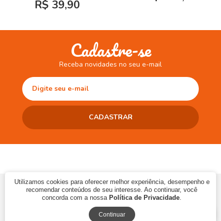
R$ 39,90
Cadastre-se
Receba novidades no seu e-mail
Utilizamos cookies para oferecer melhor experiência, desempenho e
© 2017 CAMINHO DA LEITURA LTDA | CNPJ: 10.868.273/0001-06 | Ins.
recomendar conteúdos de seu interesse. Ao continuar, você
Estadual: 90483286-33
concorda com a nossa
Política de Privacidade
.
Continuar